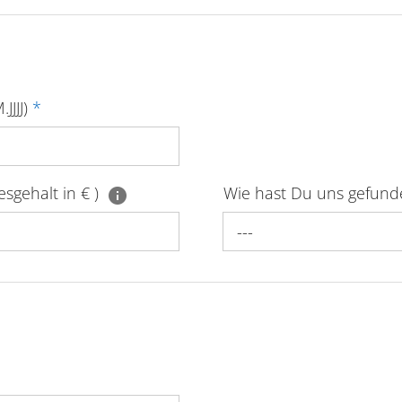
JJJJ)
*
sgehalt in € )
Wie hast Du uns gefun
---