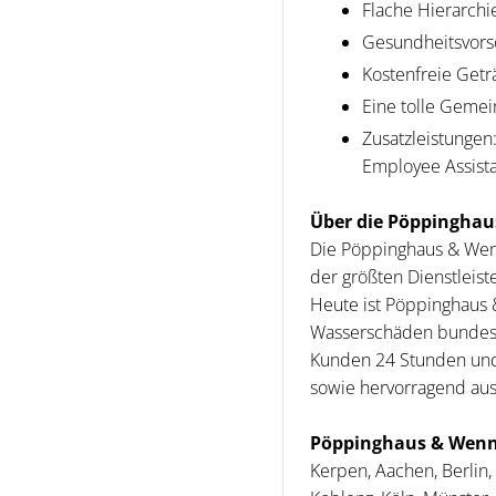
Flache Hierarchi
Gesundheitsvors
Kostenfreie Geträ
Eine tolle Geme
Zusatzleistungen
Employee Assista
Über die Pöppinghau
Die Pöppinghaus & Wenn
der größten Dienstleis
Heute ist Pöppinghaus 
Wasserschäden bundeswe
Kunden 24 Stunden und 
sowie hervorragend aus
Pöppinghaus & Wenne
Kerpen, Aachen, Berlin,