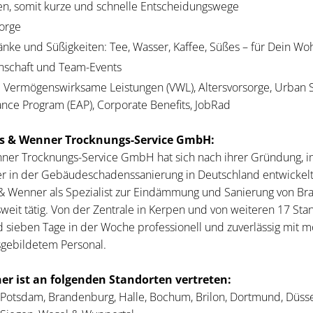
en, somit kurze und schnelle Entscheidungswege
orge
nke und Süßigkeiten: Tee, Wasser, Kaffee, Süßes – für Dein Wohl
inschaft und Team-Events
: Vermögenswirksame Leistungen (VWL), Altersvorsorge, Urban S
nce Program (EAP), Corporate Benefits, JobRad
s & Wenner Trocknungs-Service GmbH:
er Trocknungs-Service GmbH hat sich nach ihrer Gründung, i
ter in der Gebäudeschadenssanierung in Deutschland entwickelt
& Wenner als Spezialist zur Eindämmung und Sanierung von Br
it tätig. Von der Zentrale in Kerpen und von weiteren 17 Stand
sieben Tage in der Woche professionell und zuverlässig mit m
gebildetem Personal.
r ist an folgenden Standorten vertreten:
 Potsdam, Brandenburg, Halle, Bochum, Brilon, Dortmund, Düssel