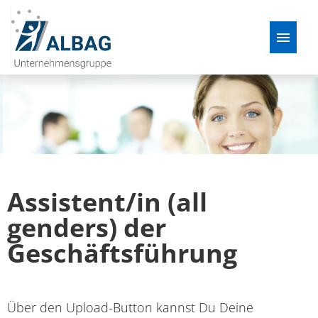
Deutsch
Stellenangebote
Über uns
Assistent/in (all
Der Bewerbungsprozess
genders) der
FAQ
Geschäftsführung
Über den Upload-Button kannst Du Deine